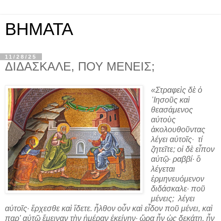
ΒΗΜΑΤΑ
11/28/25
ΔΙΔΑΣΚΑΛΕ, ΠΟΥ ΜΕΝΕΙΣ;
«
Στραφεὶς δὲ ὁ
᾿Ιησοῦς καὶ
θεασάμενος
αὐτοὺς
ἀκολουθοῦντας
λέγει αὐτοῖς·
τί
ζητεῖτε; οἱ δὲ εἶπον
αὐτῷ· ραββί· ὃ
λέγεται
ἑρμηνευόμενον
διδάσκαλε· ποῦ
μένεις;
λέγει
αὐτοῖς· ἔρχεσθε καὶ ἴδετε. ἦλθον οὖν καὶ εἶδον ποῦ μένει, καὶ
παρ' αὐτῷ ἔμειναν τὴν ἡμέραν ἐκείνην· ὥρα ἦν ὡς δεκάτη. ἦν