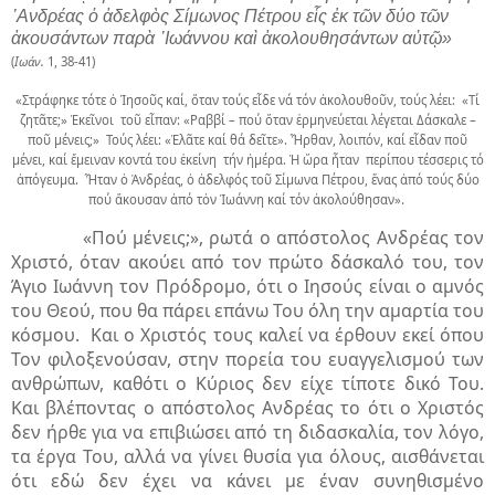
᾿Ανδρέας ὁ ἀδελφὸς Σίμωνος Πέτρου εἷς ἐκ τῶν δύο τῶν
ἀκουσάντων παρὰ ᾿Ιωάννου καὶ ἀκολουθησάντων αὐτῷ»
(
Ιωάν.
1, 38-41)
«Στράφηκε τότε ὁ Ἰησοῦς καί, ὅταν τούς εἶδε νά τόν ἀκολουθοῦν, τούς λέει:
«Τί
ζητᾶτε;» Ἐκεῖνοι τοῦ εἶπαν: «Ραββί – πού ὅταν ἑρμηνεύεται λέγεται Δάσκαλε –
ποῦ μένεις;»
Τούς λέει: «Ἐλᾶτε καί θά δεῖτε». Ἦρθαν, λοιπόν, καί εἶδαν ποῦ
μένει, καί ἔμειναν κοντά του ἐκείνη τήν ἡμέρα. Ἡ ὥρα ἦταν περίπου τέσσερις τό
ἀπόγευμα.
Ἦταν ὁ Ἀνδρέας, ὁ ἀδελφός τοῦ Σίμωνα Πέτρου, ἕνας ἀπό τούς δύο
πού ἄκουσαν ἀπό τὀν Ἰωάννη καί τόν ἀκολούθησαν».
«Πού μένεις;», ρωτά ο απόστολος Ανδρέας τον
Χριστό, όταν ακούει από τον πρώτο δάσκαλό του, τον
Άγιο Ιωάννη τον Πρόδρομο, ότι ο Ιησούς είναι ο αμνός
του Θεού, που θα πάρει επάνω Του όλη την αμαρτία του
κόσμου. Και ο Χριστός τους καλεί να έρθουν εκεί όπου
Τον φιλοξενούσαν, στην πορεία του ευαγγελισμού των
ανθρώπων, καθότι ο Κύριος δεν είχε τίποτε δικό Του.
Και βλέποντας ο απόστολος Ανδρέας το ότι ο Χριστός
δεν ήρθε για να επιβιώσει από τη διδασκαλία, τον λόγο,
τα έργα Του, αλλά να γίνει θυσία για όλους, αισθάνεται
ότι εδώ δεν έχει να κάνει με έναν συνηθισμένο