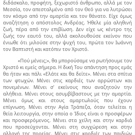
διδάσκαλο, προφήτη, ξεχωριστό άνθρωπο, αλλά με τον
Μεσσία, τον απεσταλμένο από τον Θεό για να λυτρώσει
τον κόσμο από την αμαρτία και τον θάνατο. Είχε όμως
αναζήτηση ο απόστολος Ανδρέας. Ήθελε μία αληθινή
ζωή, πέρα από την επιβίωση. Δεν είχε ως κέντρο της
ζωής τον εαυτό του, αλλά ακολουθούσε εκείνον που
ένιωθε ότι μιλούσε στην ψυχή του, πρώτα τον Ιωάννη
τον Βαπτιστή και κατόπιν τον Χριστό.
«Πού μένεις;», θα μπορούσαμε να ρωτήσουμε τον
Χριστό κι εμείς σήμερα. Η δική Του απάντηση προς εμάς
θα ήταν και πάλι «Ελάτε και θα δείτε». Μένει στα σπίτια
των φτωχών. Μένει στις καρδιές των αρρώστων και
πονεμένων. Μένει σ’ εκείνους που αναζητούν την
αλήθεια. Μένει στους ασυμβίβαστους με την αμαρτία.
Μένει όμως και στους αμαρτωλούς που έχουν
επίγνωση. Μένει στην Αγία Τράπεζα, όταν τελείται η
θεία λειτουργία, στην οποία ο Ίδιος είναι ο προσφέρων
και προσφερόμενος. Μένει στα χείλη και στην καρδιά
που προσεύχονται. Μένει στη συγχώρεση και στην
αλλαγή της πορείας. Μένει στις καρδιές των παιδιών